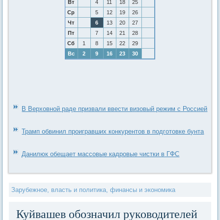
Вт
4
11
18
25
Ср
5
12
19
26
Чт
6
13
20
27
Пт
7
14
21
28
Сб
1
8
15
22
29
Вс
2
9
16
23
30
В Верховной раде призвали ввести визовый режим с Россией
Трамп обвинил проигравших конкурентов в подготовке бунта
Данилюк обещает массовые кадровые чистки в ГФС
Зарубежное, власть и политика, финансы и экономика
Куйвашев обозначил руководителей