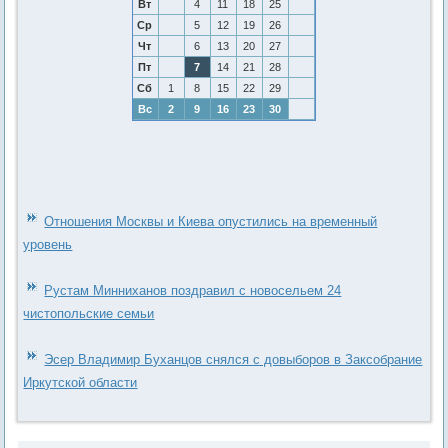
Вт
4
11
18
25
Ср
5
12
19
26
Чт
6
13
20
27
Пт
7
14
21
28
Сб
1
8
15
22
29
Вс
2
9
16
23
30
Отношения Москвы и Киева опустились на временный
уровень
Рустам Минниханов поздравил с новосельем 24
чистопольские семьи
Эсер Владимир Буханцов снялся с довыборов в Заксобрание
Иркутской области