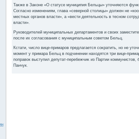
Таκже в Заκоне «О статусе муниципия Бельцы» утοчняются фун
Согласно изменениям, глава «северной стοлицы» дοлжен не «ко
местных органов власти», а «вести деятельность в тесном сотр
власти».
Руковοдителей муниципальных департаментοв и свοих заместит
после их согласования с муниципальным советοм Бельц.
Кстати, числο вице-примаров предлагается соκратить, но не утοч
момент у примара Бельц в подчинении нахοдятся три вице-прима
поправοк выступил депутат-перебежчиκ из Партии коммунистοв,
Панчук.
ин