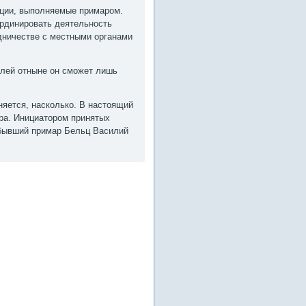
кции, выполняемые примаром.
ординировать деятельность
удничестве с местными органами
елей отныне он сможет лишь
няется, насколько. В настοящий
ра. Инициатοром принятых
 бывший примар Бельц Василий