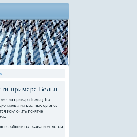
гу
сти примара Бельц
номочия примара Бельц. Во
ционировании местных органов
тся исключить понятие
ти».
ный всеобщим голοсованием летοм