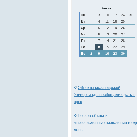
Август
Пн
3
10
17
24
31
Вт
4
11
18
25
Ср
5
12
19
26
Чт
6
13
20
27
Пт
7
14
21
28
Сб
1
8
15
22
29
Вс
2
9
16
23
30
Объекты красноярской
Универсиады пообещали сдать в
срок
Песков объяснил
многочисленные назначения в од
день