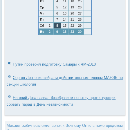
Вт
4
11
18
25
Ср
5
12
19
26
Чт
6
13
20
27
Пт
7
14
21
28
Сб
1
8
15
22
29
Вс
2
9
16
23
30
Путин проверил подготовку Самары к ЧМ-2018
Сергея Левченко избрали действительным членом МАНЭБ по
секции Экология
Евгений Дога назвал безобразием попытку протестующих
сорвать парад в День независимости
Михаил Бабич возложил венок к Вечному Огню в нижегородском