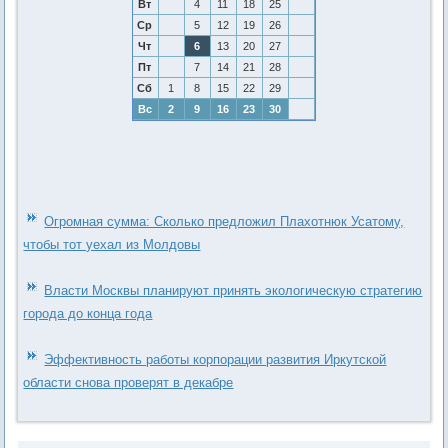
Вт
4
11
18
25
Ср
5
12
19
26
Чт
6
13
20
27
Пт
7
14
21
28
Сб
1
8
15
22
29
Вс
2
9
16
23
30
Огромная сумма: Сколько предложил Плахотнюк Усатому,
чтобы тот уехал из Молдовы
Власти Москвы планируют принять экологическую стратегию
города до конца года
Эффективность работы корпорации развития Иркутской
области снова проверят в декабре